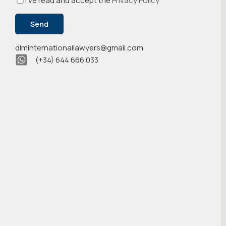
I've read and accept the
Privacy Policy
dlminternationallawyers@gmail.com
Alternative:
(+34) 644 666 033