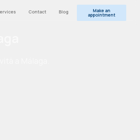
Make an
Services
Contact
Blog
appointment
laga
ività a Málaga.