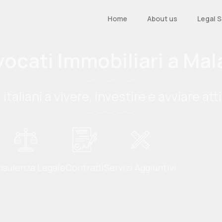
Home
About us
Legal 
ocati Immobiliari a Ma
 italiani a vivere, investire e avviare att
sulenza Legale
Contratti
Servizi Aggiuntivi